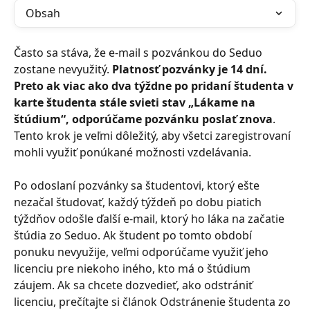
Obsah
Často sa stáva, že e-mail s pozvánkou do Seduo 
zostane nevyužitý. 
Platnosť pozvánky je 14 dní. 
Preto ak viac ako dva týždne po pridaní študenta v 
karte študenta stále svieti stav „Lákame na 
štúdium“, odporúčame pozvánku poslať znova
. 
Tento krok je veľmi dôležitý, aby všetci zaregistrovaní 
mohli využiť ponúkané možnosti vzdelávania.
Po odoslaní pozvánky sa študentovi, ktorý ešte 
nezačal študovať, každý týždeň po dobu piatich 
týždňov odošle ďalší e-mail, ktorý ho láka na začatie 
štúdia zo Seduo. Ak študent po tomto období 
ponuku nevyužije, veľmi odporúčame využiť jeho 
licenciu pre niekoho iného, kto má o štúdium 
záujem. Ak sa chcete dozvedieť, ako odstrániť 
licenciu, prečítajte si článok Odstránenie študenta zo 