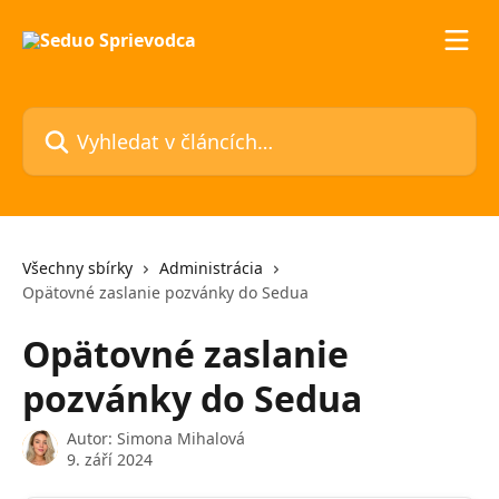
Přeskočit na hlavní obsah
Vyhledat v článcích…
Všechny sbírky
Administrácia
Opätovné zaslanie pozvánky do Sedua
Opätovné zaslanie
pozvánky do Sedua
Autor:
Simona Mihalová
9. září 2024